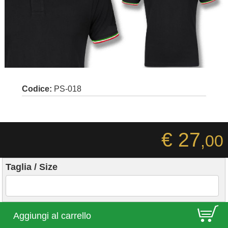
Codice:
PS-018
€ 27
,00
Taglia / Size
E
Aggiungi al carrello