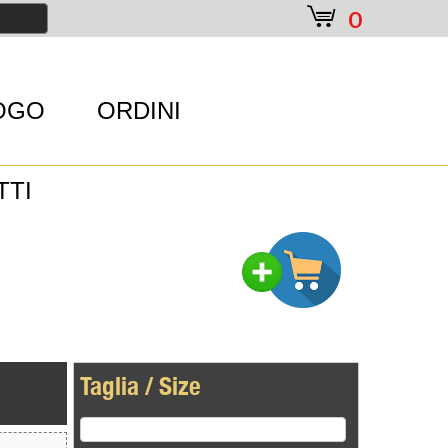
e
0
OGO
ORDINI
TTI
Taglia / Size