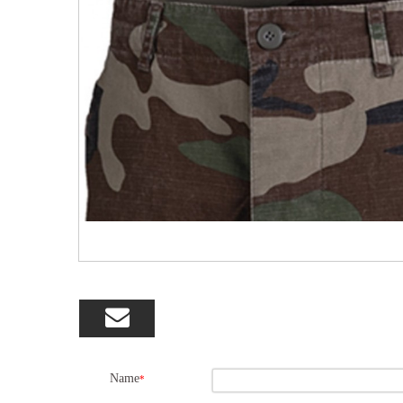

Name
*