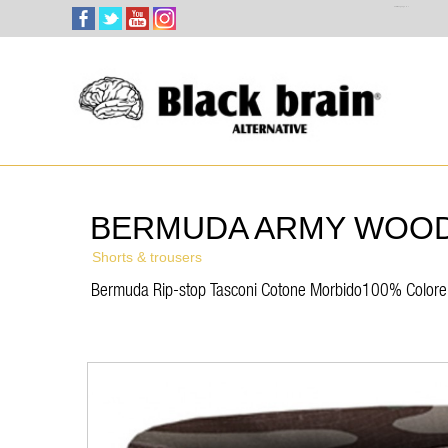
Select Language
▼
BERMUDA ARMY WOO
Shorts & trousers
Bermuda Rip-stop Tasconi Cotone Morbido100% Colore Ve