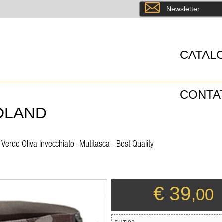
8
Newsletter
CATAL
CONTA
DLAND
rde Oliva Invecchiato- Mutitasca - Best Quality
€ 39
,00