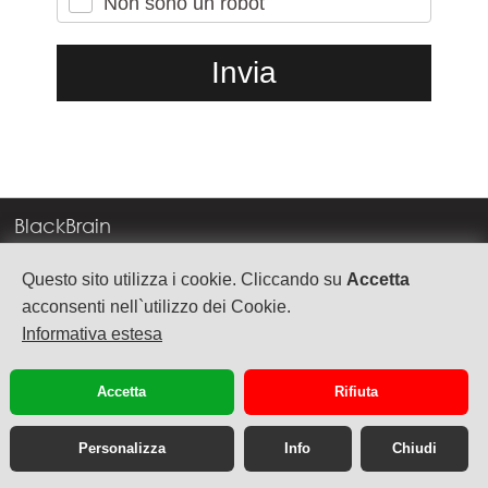
Non sono un robot
BlackBrain
Corso Milano, 83
Questo sito utilizza i cookie. Cliccando su
Accetta
37138 Verona
acconsenti nell`utilizzo dei Cookie.
Informativa estesa
info@blackbrain.it
TEL. +39 045 575888
Accetta
Rifiuta
P.Iva 03992340236
Personalizza
Info
Chiudi