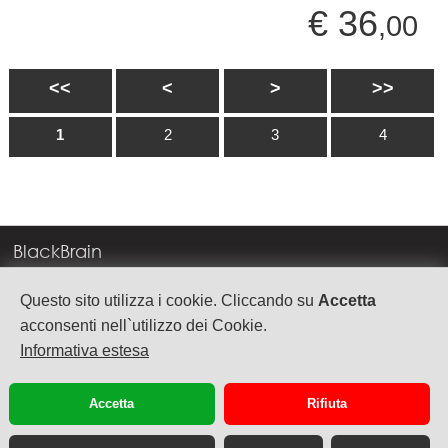
€ 36
,00
<<
<
>
>>
1
2
3
4
BlackBrain
Corso Milano, 83
Questo sito utilizza i cookie. Cliccando su
Accetta
37138 Verona
acconsenti nell`utilizzo dei Cookie.
Informativa estesa
info@blackbrain.it
TEL. +39 045 575888
Accetta
Rifiuta
P.Iva 03992340236