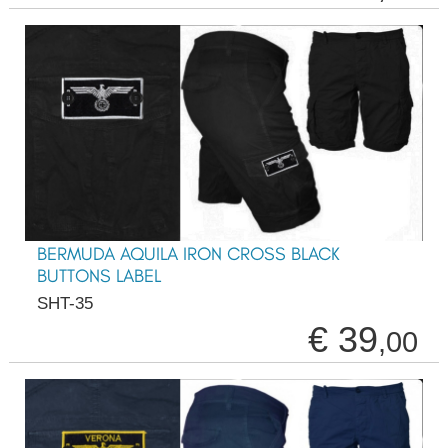
BERMUDA AQUILA IRON CROSS BLACK
BUTTONS LABEL
SHT-35
€ 39
,00