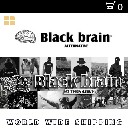
O
0
