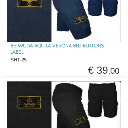
BERMUDA AQUILA VERONA BLU BUTTONS
LABEL
SHT-25
€ 39
,00