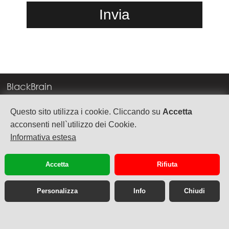
BlackBrain
Corso Milano, 83
Questo sito utilizza i cookie. Cliccando su
Accetta
37138 Verona
acconsenti nell`utilizzo dei Cookie.
Informativa estesa
info@blackbrain.it
TEL. +39 045 575888
Accetta
Rifiuta
P.Iva 03992340236
Personalizza
Info
Chiudi