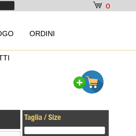
e
0
OGO
ORDINI
TTI
Taglia / Size