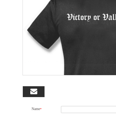

Name
*