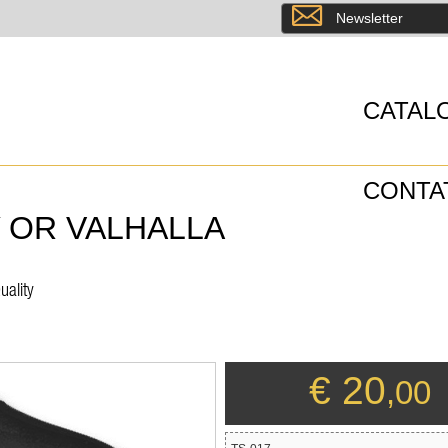
8
Newsletter
CATAL
CONTA
 OR VALHALLA
uality
€ 20
,00