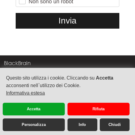
Non sono un robot
BlackBrain
Corso Milano, 83
Questo sito utilizza i cookie. Cliccando su
Accetta
37138 Verona
acconsenti nell`utilizzo dei Cookie.
Informativa estesa
info@blackbrain.it
TEL. +39 045 575888
Accetta
Rifiuta
P.Iva 03992340236
Personalizza
Info
Chiudi