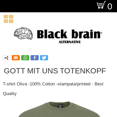
O
0

q
GOTT MIT UNS TOTENKOPF
T-shirt Oliva -100% Cotton -stampata/printed - Best
Quality