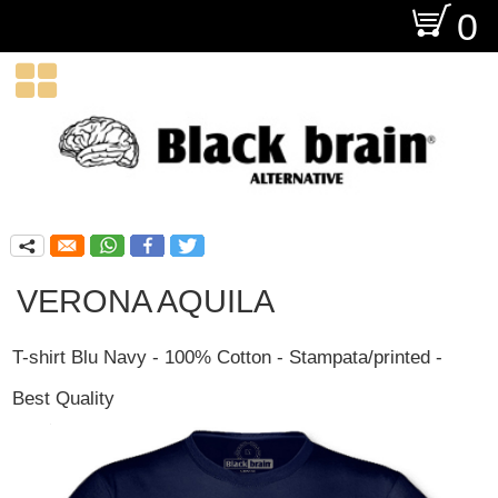
O
0

q
VERONA AQUILA
T-shirt Blu Navy - 100% Cotton - Stampata/printed -
Best Quality