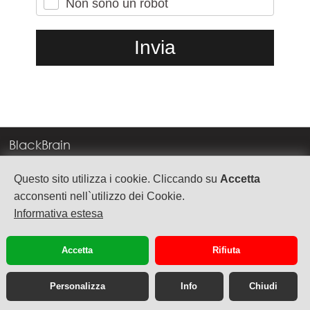
Non sono un robot
BlackBrain
Corso Milano, 83
Questo sito utilizza i cookie. Cliccando su
Accetta
37138 Verona
acconsenti nell`utilizzo dei Cookie.
Informativa estesa
info@blackbrain.it
TEL. +39 045 575888
Accetta
Rifiuta
P.Iva 03992340236
Personalizza
Info
Chiudi