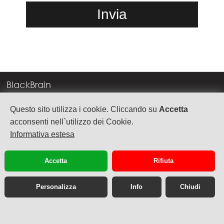
BlackBrain
Corso Milano, 83
Questo sito utilizza i cookie. Cliccando su
Accetta
37138 Verona
acconsenti nell`utilizzo dei Cookie.
Informativa estesa
info@blackbrain.it
TEL. +39 045 575888
Accetta
Rifiuta
P.Iva 03992340236
Personalizza
Info
Chiudi