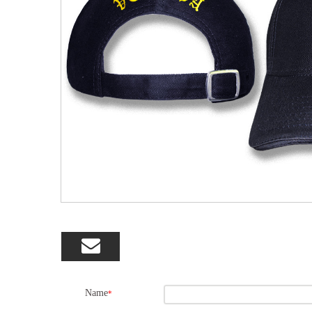

Name
*