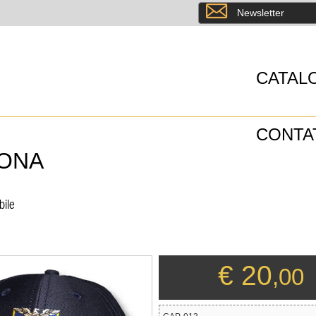
8
Newsletter
CATAL
CONTA
RONA
bile
€ 20
,00