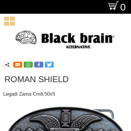
O
0

q
ROMAN SHIELD
Legadi Zama Cm8,50x5