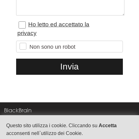
Ho letto ed accettato la
privacy
Non sono un robot
BlackBrain
Corso Milano, 83
Questo sito utilizza i cookie. Cliccando su
Accetta
37138 Verona
acconsenti nell`utilizzo dei Cookie.