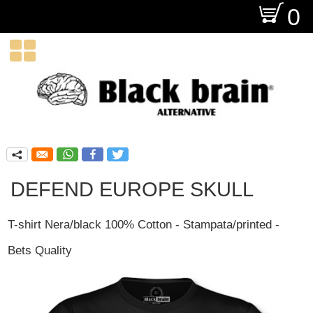
O
0

q
DEFEND EUROPE SKULL
T-shirt Nera/black 100% Cotton - Stampata/printed -
Bets Quality