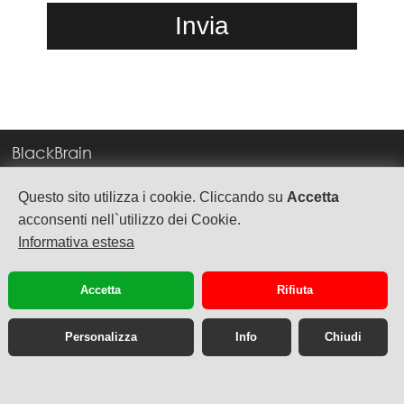
BlackBrain
Corso Milano, 83
Questo sito utilizza i cookie. Cliccando su
Accetta
37138 Verona
acconsenti nell`utilizzo dei Cookie.
Informativa estesa
info@blackbrain.it
TEL. +39 045 575888
Accetta
Rifiuta
P.Iva 03992340236
Personalizza
Info
Chiudi