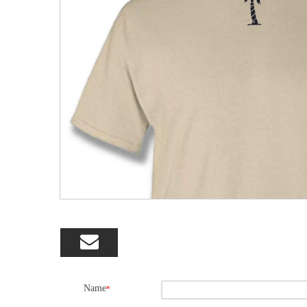

Name
*