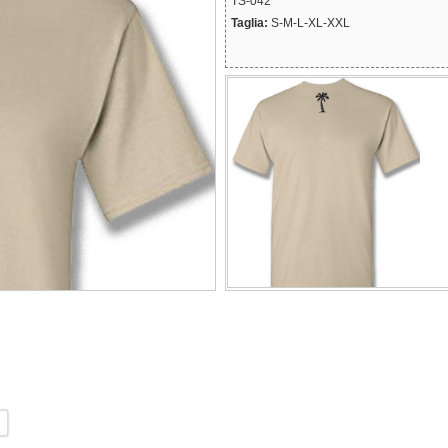
TS-042
Taglia:
S-M-L-XL-XXL