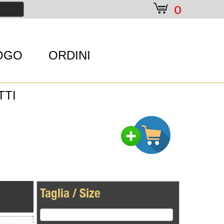
e
0
OGO
ORDINI
TTI
Taglia / Size