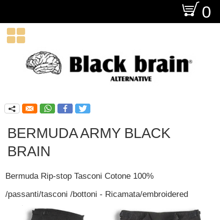
O
0

q
BERMUDA ARMY BLACK
BRAIN
Bermuda Rip-stop Tasconi Cotone 100%
/passanti/tasconi /bottoni - Ricamata/embroidered