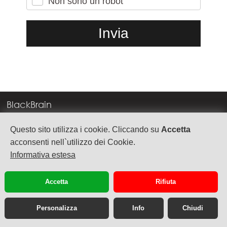
Non sono un robot
BlackBrain
Corso Milano, 83
Questo sito utilizza i cookie. Cliccando su
Accetta
37138 Verona
acconsenti nell`utilizzo dei Cookie.
Informativa estesa
info@blackbrain.it
TEL. +39 045 575888
Accetta
Rifiuta
P.Iva 03992340236
Personalizza
Info
Chiudi