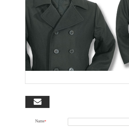

Name
*