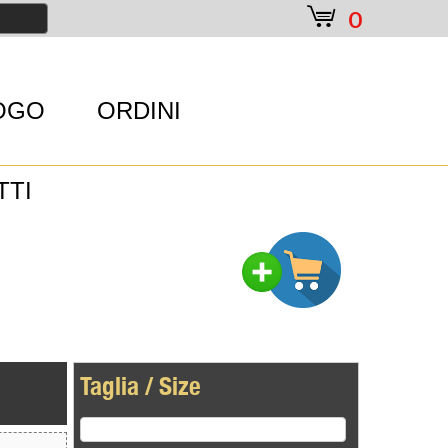
e
0
OGO
ORDINI
TTI
Taglia / Size