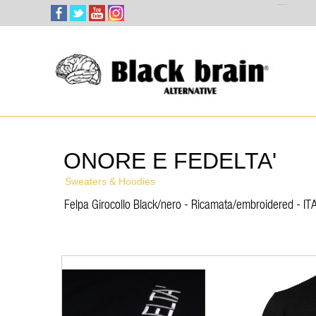
Select Language
▼
ONORE E FEDELTA'
Sweaters & Hoodies
Felpa Girocollo Black/nero - Ricamata/embroidered - I