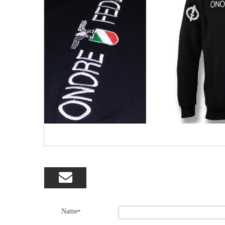

Name
*