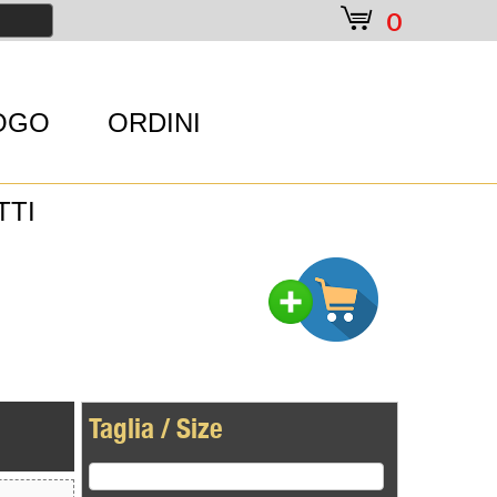
e
0
OGO
ORDINI
TTI
Taglia / Size