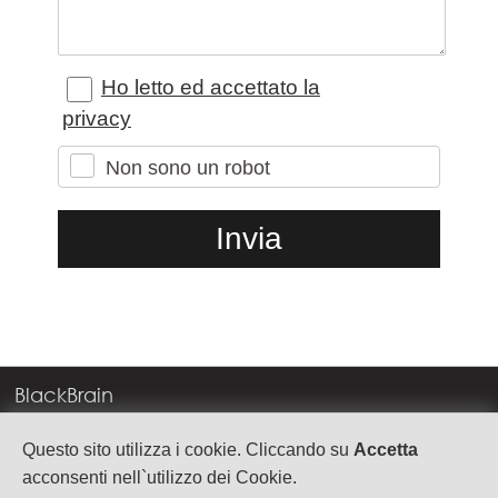
Ho letto ed accettato la
privacy
Non sono un robot
BlackBrain
Corso Milano, 83
Questo sito utilizza i cookie. Cliccando su
Accetta
37138 Verona
acconsenti nell`utilizzo dei Cookie.