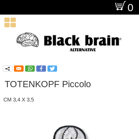
O
0

q
TOTENKOPF Piccolo
CM 3,4 X 3,5