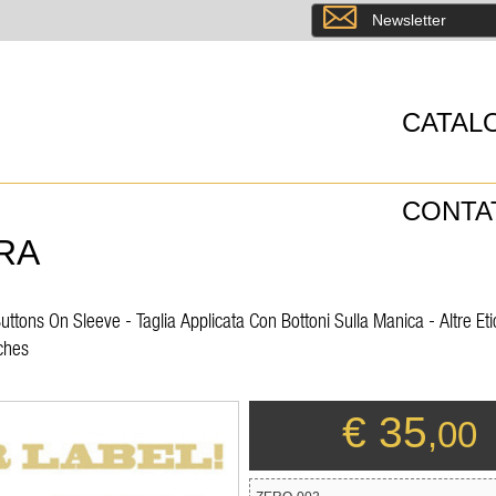
8
Newsletter
CATAL
CONTA
RA
tons On Sleeve - Taglia Applicata Con Bottoni Sulla Manica - Altre Eti
ches
€ 35
,00