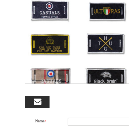

Name
*