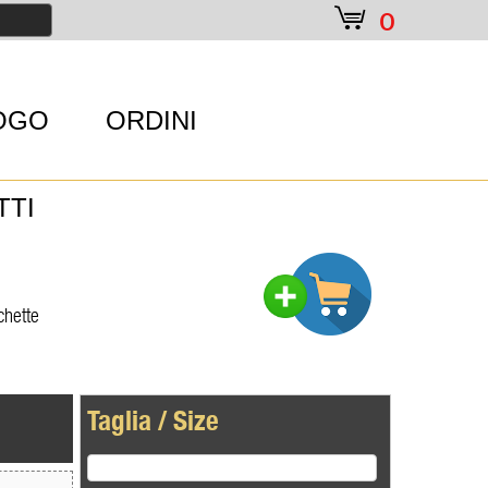
e
0
OGO
ORDINI
TTI
chette
Taglia / Size