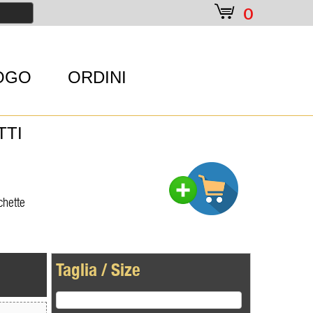
e
0
OGO
ORDINI
TTI
chette
Taglia / Size