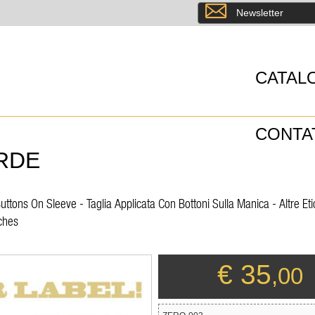
8
Newsletter
CATAL
CONTA
RDE
tons On Sleeve - Taglia Applicata Con Bottoni Sulla Manica - Altre Eti
ches
€ 35
,00