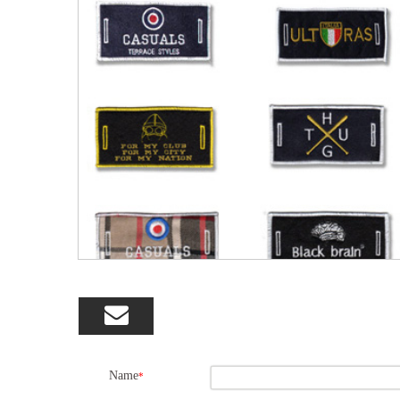

Name
*