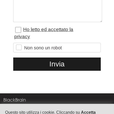
Ho letto ed accettato la
privacy
Non sono un robot
BlackBrain
Corso Milano, 83
Questo sito utilizza i cookie. Cliccando su
Accetta