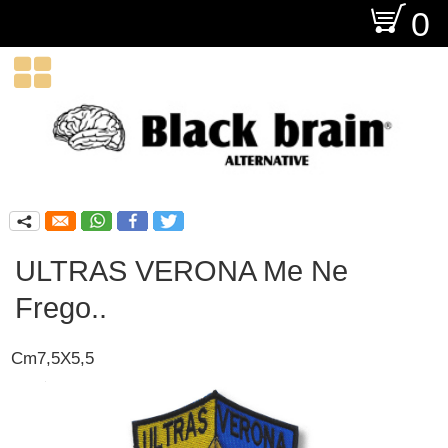
O
0

q
ULTRAS VERONA Me Ne
Frego..
Cm7,5X5,5