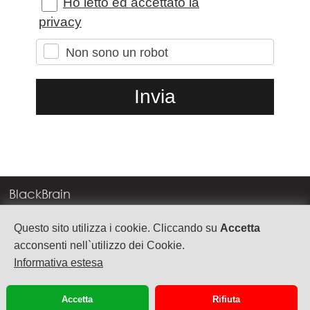
Ho letto ed accettato la
privacy
Non sono un robot
BlackBrain
Corso Milano, 83
Questo sito utilizza i cookie. Cliccando su
Accetta
37138 Verona
acconsenti nell`utilizzo dei Cookie.
Informativa estesa
info@blackbrain.it
TEL. +39 045 575888
Accetta
Rifiuta