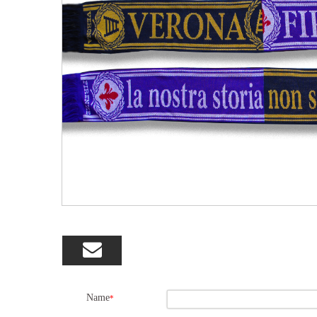

Name
*