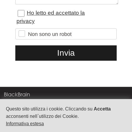
Ho letto ed accettato la
privacy
Non sono un robot
BlackBrain
Corso Milano, 83
Questo sito utilizza i cookie. Cliccando su
Accetta
37138 Verona
acconsenti nell`utilizzo dei Cookie.
Informativa estesa
info@blackbrain.it