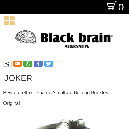
O
0

q
JOKER
Pewter/peltro - Enamel/smaltato Bulldog Buckles
Original