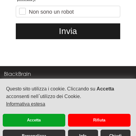
Non sono un robot
BlackBrain
Corso Milano, 83
Questo sito utilizza i cookie. Cliccando su
Accetta
37138 Verona
acconsenti nell`utilizzo dei Cookie.
Informativa estesa
info@blackbrain.it
TEL. +39 045 575888
Accetta
Rifiuta
P.Iva 03992340236
Personalizza
Info
Chiudi