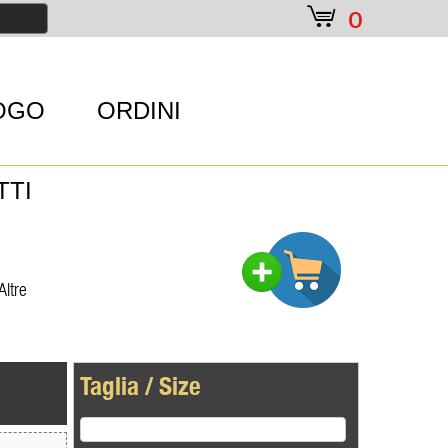
e
0
OGO
ORDINI
TTI
Altre
Taglia / Size