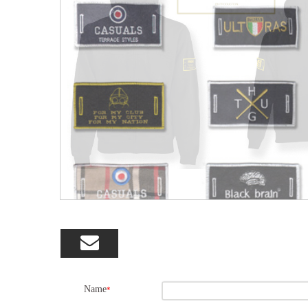

Name
*