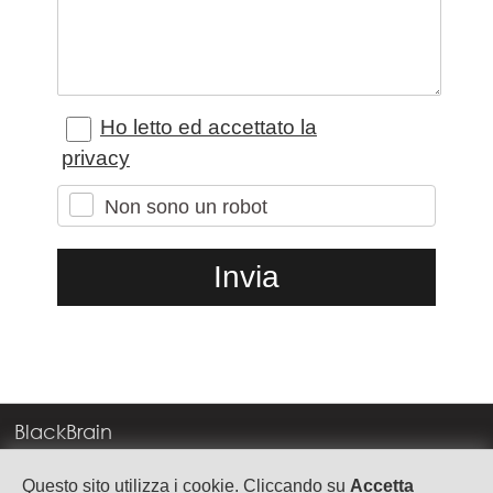
Ho letto ed accettato la
privacy
Non sono un robot
BlackBrain
Corso Milano, 83
Questo sito utilizza i cookie. Cliccando su
Accetta