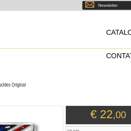
8
Newsletter
CATAL
CONTA
ckles Original
€ 22
,00