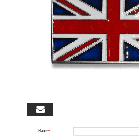

Name
*