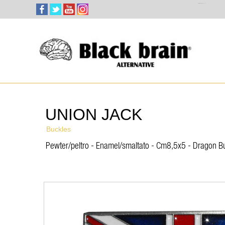
Select Language
▼
UNION JACK
Buckles
Pewter/peltro - Enamel/smaltato - Cm8,5x5 - Dragon Bu