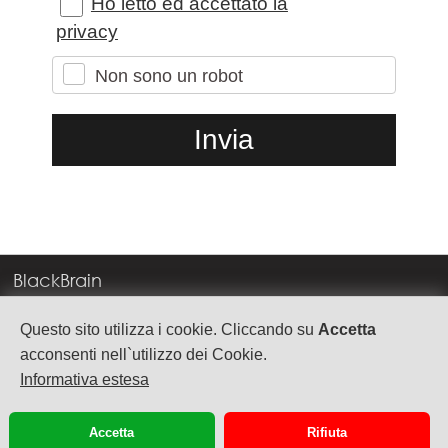
Ho letto ed accettato la
privacy
Non sono un robot
BlackBrain
Corso Milano, 83
Questo sito utilizza i cookie. Cliccando su
Accetta
37138 Verona
acconsenti nell`utilizzo dei Cookie.
Informativa estesa
info@blackbrain.it
TEL. +39 045 575888
Accetta
Rifiuta