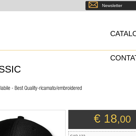
8
Newsletter
CATAL
CONTA
SSIC
labile - Best Quality-ricamato/embroidered
€ 18
,00