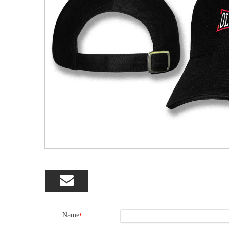

Name
*