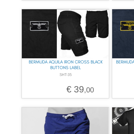
BERMUDA AQUILA IRON CROSS BLACK
BERMUDA
BUTTONS LABEL
SHT-35
€ 39
,00