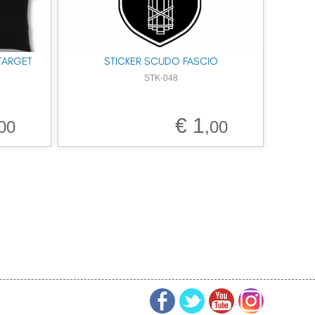
TARGET
STICKER SCUDO FASCIO
STK-048
€ 1
00
,00