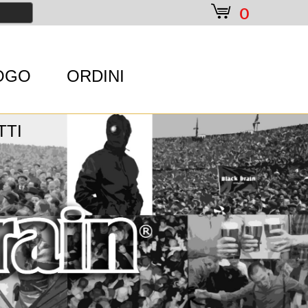
e
0
OGO
ORDINI
TTI