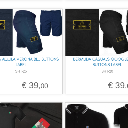
 AQUILA VERONA BLU BUTTONS
BERMUDA CASUALS GOOGLE
LABEL
BUTTONS LABEL
SHT-25
SHT-20
€ 39
€ 39
,00
,