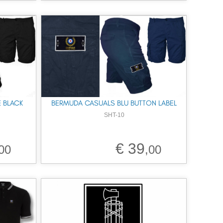
 BLACK
BERMUDA CASUALS BLU BUTTON LABEL
SHT-10
€ 39
00
,00