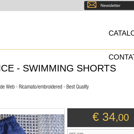
8
Newsletter
CATAL
CONTA
CE - SWIMMING SHORTS
ide Web - Ricamato/embroidered - Best Quality
€ 34
,00