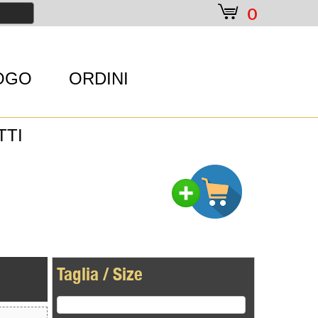
e
0
OGO
ORDINI
TTI
Taglia / Size