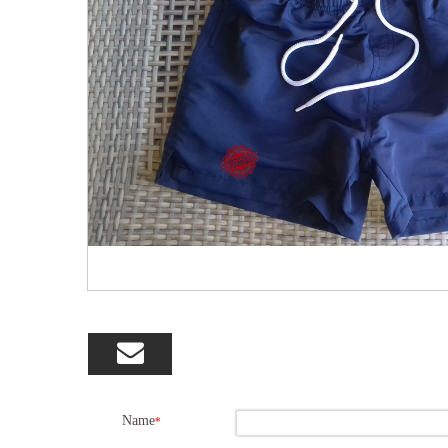

Name
*