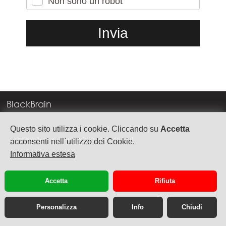
Non sono un robot
BlackBrain
Corso Milano, 83
Questo sito utilizza i cookie. Cliccando su
Accetta
37138 Verona
acconsenti nell`utilizzo dei Cookie.
Informativa estesa
info@blackbrain.it
TEL. +39 045 575888
Accetta
Rifiuta
P.Iva 03992340236
Personalizza
Info
Chiudi