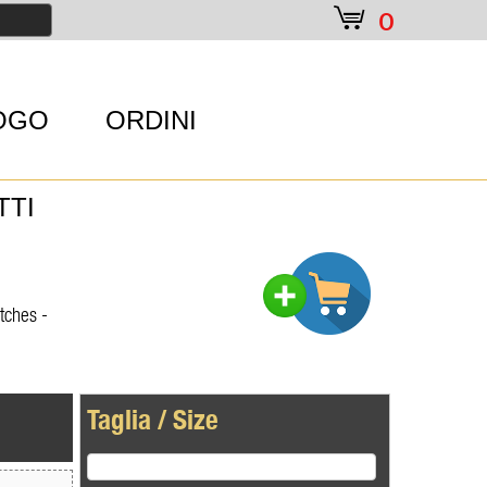
e
0
OGO
ORDINI
TTI
tches -
Taglia / Size