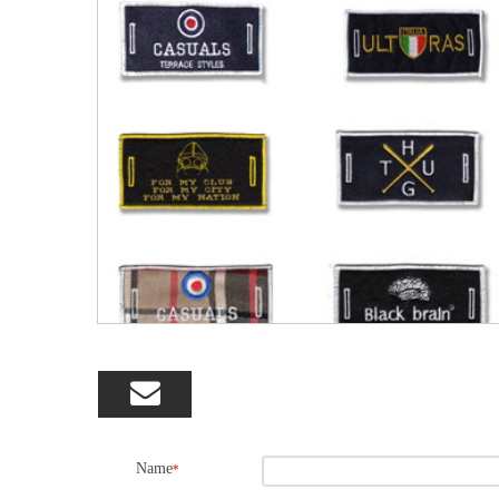

Name
*