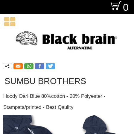
O
0

q
SUMBU BROTHERS
Hoody Darl Blue 80%cotton - 20% Polyester -
Stampata/printed - Best Qaulity