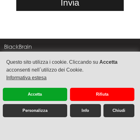
BlackBrain
Corso Milano, 83
Questo sito utilizza i cookie. Cliccando su
Accetta
37138 Verona
acconsenti nell`utilizzo dei Cookie.
Informativa estesa
info@blackbrain.it
TEL. +39 045 575888
Accetta
Rifiuta
P.Iva 03992340236
Personalizza
Info
Chiudi