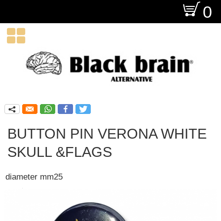
O
0

q
BUTTON PIN VERONA WHITE
SKULL &FLAGS
diameter mm25