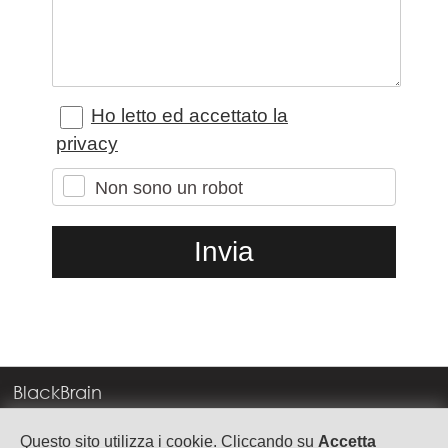
Ho letto ed accettato la
privacy
Non sono un robot
BlackBrain
Corso Milano, 83
Questo sito utilizza i cookie. Cliccando su
Accetta