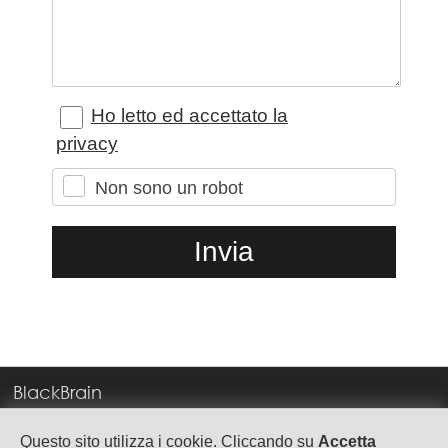
Ho letto ed accettato la
privacy
Non sono un robot
BlackBrain
Corso Milano, 83
Questo sito utilizza i cookie. Cliccando su
Accetta