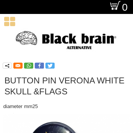
O
0

q
BUTTON PIN VERONA WHITE
SKULL &FLAGS
diameter mm25