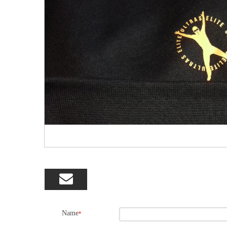

Name
*