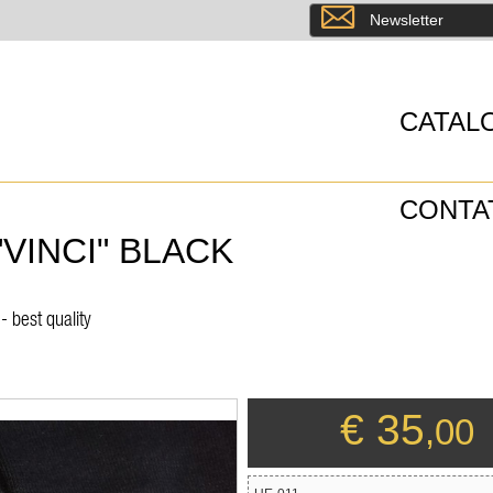
8
Newsletter
CATAL
CONTA
VINCI" BLACK
- best quality
€ 35
,00