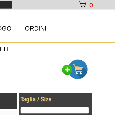
e
0
OGO
ORDINI
TTI
Taglia / Size