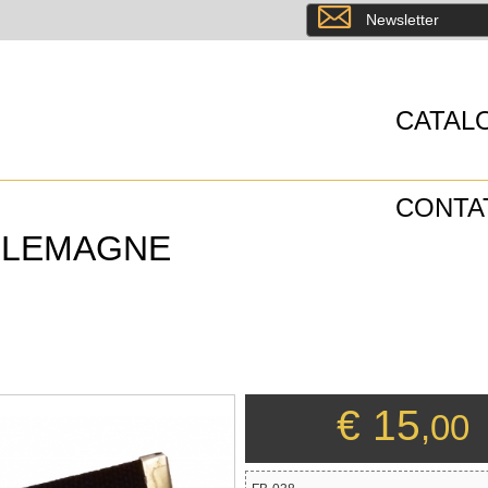
8
Newsletter
CATAL
CONTA
RLEMAGNE
€ 15
,00