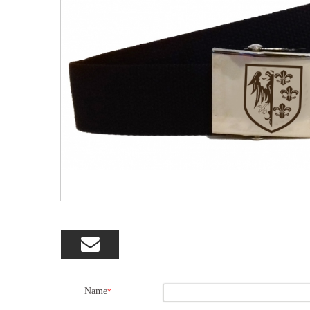

Name
*