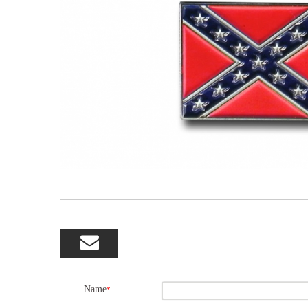

Name
*