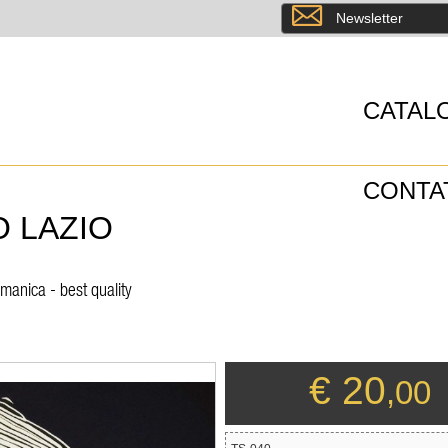
8
Newsletter
CATAL
CONTA
O LAZIO
manica - best quality
€ 20
,00