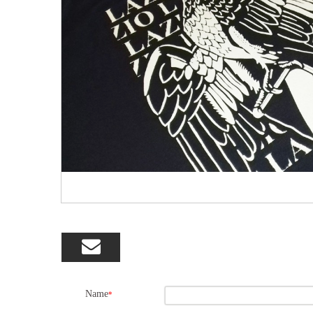

Name
*