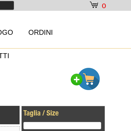
e
0
OGO
ORDINI
TTI
Taglia / Size