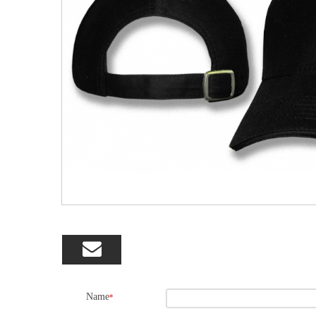

Name
*