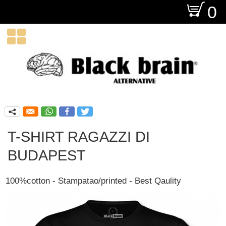
O
0

q
T-SHIRT RAGAZZI DI
BUDAPEST
100%cotton - Stampatao/printed - Best Qaulity