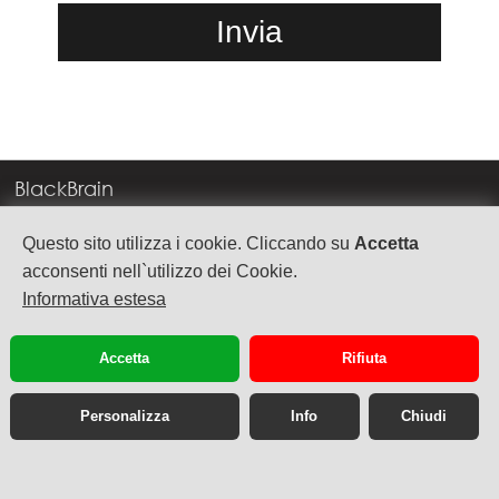
BlackBrain
Corso Milano, 83
Questo sito utilizza i cookie. Cliccando su
Accetta
37138 Verona
acconsenti nell`utilizzo dei Cookie.
Informativa estesa
info@blackbrain.it
TEL. +39 045 575888
Accetta
Rifiuta
P.Iva 03992340236
Personalizza
Info
Chiudi