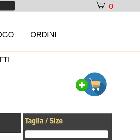
e
0
OGO
ORDINI
TTI
Taglia / Size