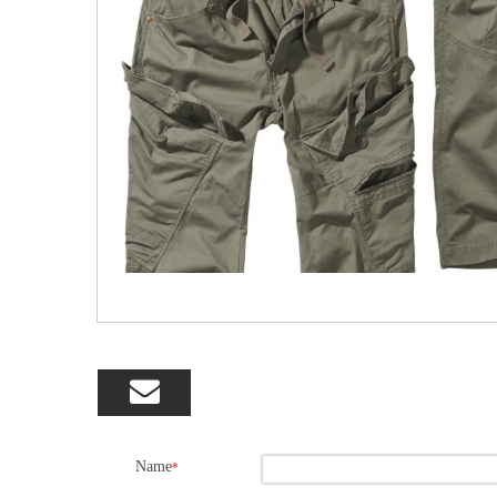

Name
*