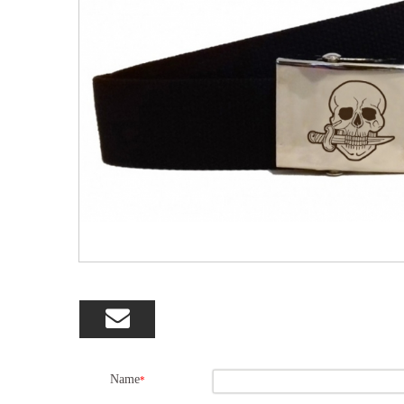

Name
*