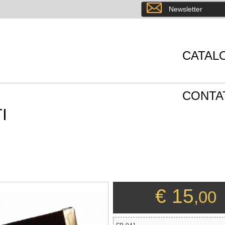
8
Newsletter
CATAL
CONTA
I
€ 15
,00