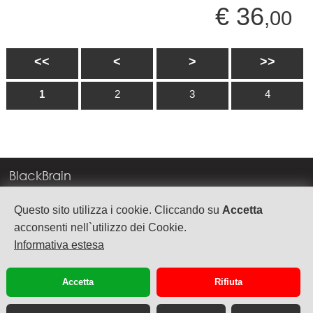
€ 36
,00
<<
<
>
>>
1
2
3
4
BlackBrain
Corso Milano, 83
Questo sito utilizza i cookie. Cliccando su
Accetta
37138 Verona
acconsenti nell`utilizzo dei Cookie.
Informativa estesa
info@blackbrain.it
TEL. +39 045 575888
Accetta
Rifiuta
P.Iva 03992340236