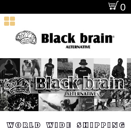
O
0
