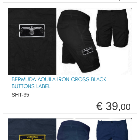
BERMUDA AQUILA IRON CROSS BLACK
BUTTONS LABEL
SHT-35
€ 39
,00