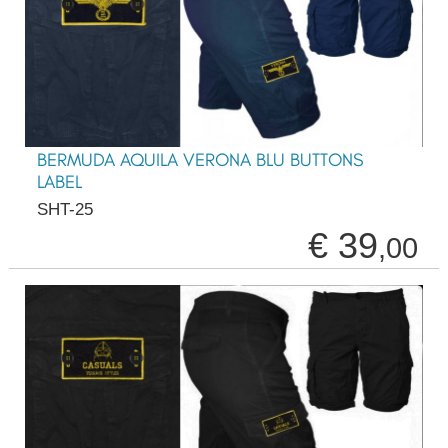
BERMUDA AQUILA VERONA BLU BUTTONS
LABEL
SHT-25
€ 39
,00