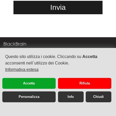
BlackBrain
Corso Milano, 83
Questo sito utilizza i cookie. Cliccando su
Accetta
37138 Verona
acconsenti nell`utilizzo dei Cookie.
Informativa estesa
info@blackbrain.it
TEL. +39 045 575888
Accetta
Rifiuta
P.Iva 03992340236
Personalizza
Info
Chiudi