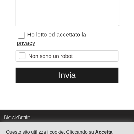
Ho letto ed accettato la
privacy
Non sono un robot
BlackBrain
Corso Milano, 83
Questo sito utilizza i cookie. Cliccando su
Accetta