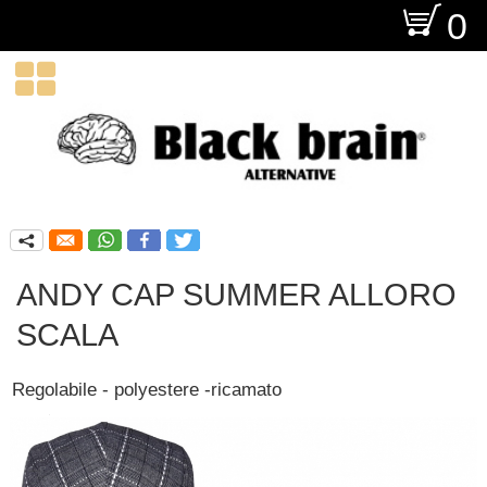
O
0

q
ANDY CAP SUMMER ALLORO
SCALA
Regolabile - polyestere -ricamato